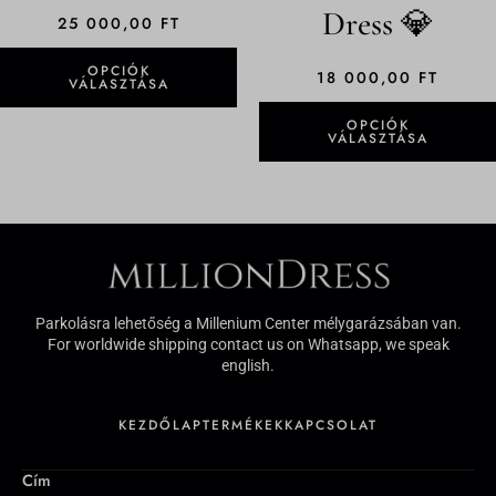
Dress 💎
roundcube_cookies
25 000,00
FT
tiktok_ttclid
OPCIÓK
18 000,00
FT
VÁLASZTÁSA
tk_rl
tk_ro
OPCIÓK
VÁLASZTÁSA
capi-automation.s3.us-east-2.amazonaws.com
s0.wp.com
widgets.wp.com
wordpress.com
www.gstatic.com
Parkolásra lehetőség a Millenium Center mélygarázsában van.
For worldwide shipping contact us on Whatsapp, we speak
english.
KEZDŐLAP
TERMÉKEK
KAPCSOLAT
Cím