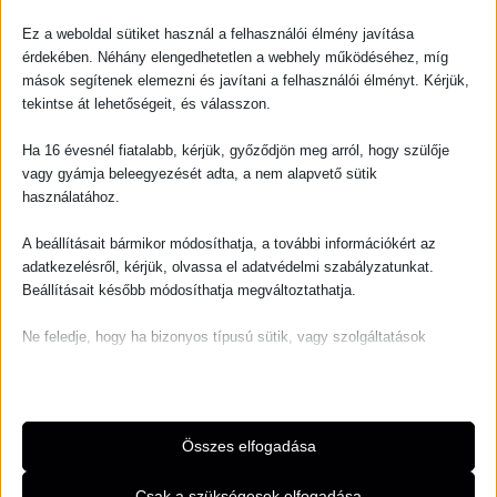
OPCIÓK
VÁLASZTÁSA
Ez a weboldal sütiket használ a felhasználói élmény javítása
érdekében. Néhány elengedhetetlen a webhely működéséhez, míg
mások segítenek elemezni és javítani a felhasználói élményt. Kérjük,
tekintse át lehetőségeit, és válasszon.
ORIGINAL
CURRENT
ORIGI
CURR
Ennek
PRICE
PRICE
PRICE
PRICE
a
Akció!
Akció!
WAS:
IS:
WAS:
IS:
Ha 16 évesnél fiatalabb, kérjük, győződjön meg arról, hogy szülője
terméknek
15
10
17
13
vagy gyámja beleegyezését adta, a nem alapvető sütik
000,00 FT.
000,00 FT.
000,00
000,0
több
használatához.
variációja
van.
A beállításait bármikor módosíthatja, a további információkért az
adatkezelésről, kérjük, olvassa el adatvédelmi szabályzatunkat.
A
Beállításait később módosíthatja megváltoztathatja.
OUT OF STOCK
változatok
a
Ne feledje, hogy ha bizonyos típusú sütik, vagy szolgáltatások
termékoldalon
Ruhák
Alakformáló ruhák
letiltása mellett dönt, az befolyásolhatja a webhely által nyújtott
választhatók
élményét és az általunk kínált szolgáltatásokat.
Maddy Dress
Monique Dress
ki
Alapvető
Összes elfogadása
15 000,00
FT
17 000,00
FT
Az alapvető sütik és szolgáltatások biztosítják az oldal megfelelő
10 000,00
FT
13 000,00
FT
működéséhez. Ezek a sütik és szolgáltatások a GDPR szerint nem
Csak a szükségesek elfogadása