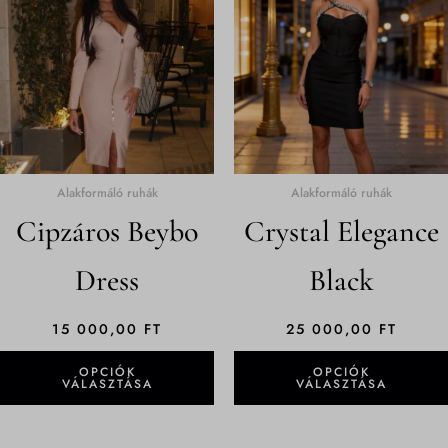
terméknek
több
variációja
van.
A
változatok
a
termékoldalon
Alakformáló ruhák
Alakformáló ruhák
választhatók
Cipzáros Beybo
Crystal Elegance
ki
Dress
Black
15 000,00
FT
25 000,00
FT
OPCIÓK
OPCIÓK
VÁLASZTÁSA
VÁLASZTÁSA