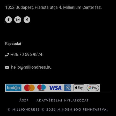
1052 Budapest, Piarista utca 4. Millenium Center fsz.
F
I
T
a
c
i
c
o
k
e
n
t
b
-
o
o
i
k
o
n
k
s
-
t
Kapcsolat
f
a
g
r
+36 70 596 9824
a
m
-
1
hello@milliondress.hu
ÁSZF
ADATVÉDELMI NYILATKOZAT
© MILLIONDRESS ® 2026 MINDEN JOG FENNTARTVA.