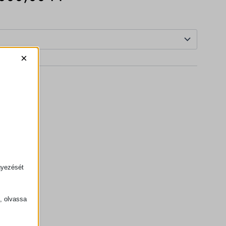
ICE
PRICE
S:
IS:
10
×
,00 FT.
000,00 FT.
SZEM
gyezését
k, olvassa