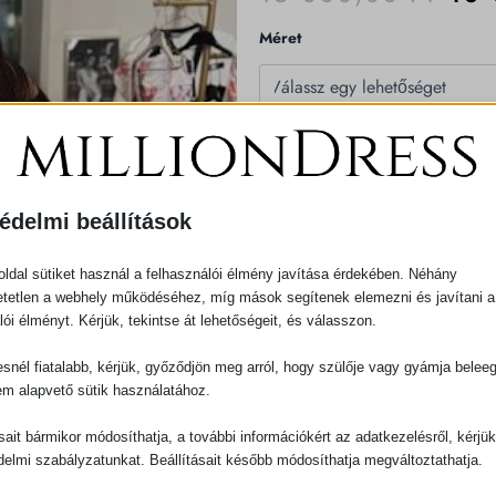
PR
Maddy
Méret
Dress
WA
mennyiség
15
000
KOSÁRBA TE
édelmi beállítások
ldal sütiket használ a felhasználói élmény javítása érdekében. Néhány
tetlen a webhely működéséhez, míg mások segítenek elemezni és javítani a
lói élményt. Kérjük, tekintse át lehetőségeit, és válasszon.
snél fiatalabb, kérjük, győződjön meg arról, hogy szülője vagy gyámja belee
em alapvető sütik használatához.
ásait bármikor módosíthatja, a további információkért az adatkezelésről, kérjü
delmi szabályzatunkat. Beállításait később módosíthatja megváltoztathatja.