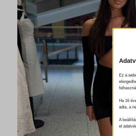
Adatv
Ez a webo
elengedhe
felhaszná
Ha 16 éve
adta, a n
A beállít
el adatvé