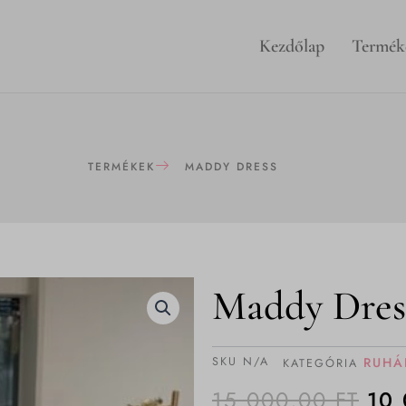
Kezdőlap
Termék
TERMÉKEK
MADDY DRESS
Maddy Dres
SKU
N/A
RUHÁ
KATEGÓRIA
OR
15 000,00
FT
10