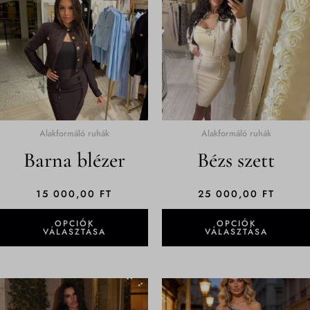
terméknek
több
variációja
van.
A
változatok
a
termékoldalon
Alakformáló ruhák
Alakformáló ruhák
választhatók
Barna blézer
Bézs szett
ki
15 000,00
FT
25 000,00
FT
OPCIÓK
OPCIÓK
VÁLASZTÁSA
VÁLASZTÁSA
Ennek
a