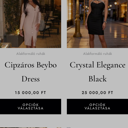
terméknek
több
variációja
van.
A
változatok
a
termékoldalon
Alakformáló ruhák
Alakformáló ruhák
választhatók
Cipzáros Beybo
Crystal Elegance
ki
Dress
Black
15 000,00
FT
25 000,00
FT
OPCIÓK
OPCIÓK
VÁLASZTÁSA
VÁLASZTÁSA