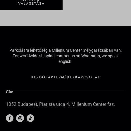
OPCIÓK
VÁLASZTÁSA
Parkolásra lehetőség a Millenium Center mélygarázsában van.
For worldwide shipping contact us on Whatsapp, we speak
english.
KEZDŐLAP
TERMÉKEK
KAPCSOLAT
Cím
1052 Budapest, Piarista utca 4. Millenium Center fsz.
F
I
T
a
c
i
c
o
k
e
n
t
b
-
o