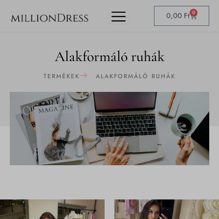
Skip
0
Kosár
0,00
Ft
to
content
Alakformáló ruhák
TERMÉKEK
ALAKFORMÁLÓ RUHÁK
Ennek
a