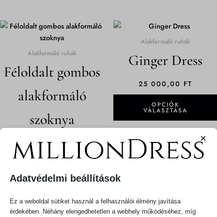
Ennek
a
Alakformáló ruhák
terméknek
Alakformáló ruhák
Ginger Dress
több
Féloldalt gombos
variációja
van.
25 000,00
FT
alakformáló
A
OPCIÓK
változatok
VÁLASZTÁSA
szoknya
a
termékoldalon
×
választhatók
12 000,00
FT
ki
OPCIÓK
VÁLASZTÁSA
Adatvédelmi beállítások
Ez a weboldal sütiket használ a felhasználói élmény javítása
ÁRTARTOMÁNY:
Ennek
érdekében. Néhány elengedhetetlen a webhely működéséhez, míg
13