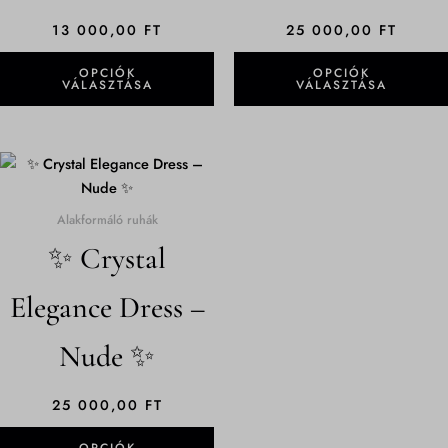
A
tk_rl
változatok
13 000,00
FT
25 000,00
FT
tk_ro
a
OPCIÓK
OPCIÓK
termékoldalon
capi-automation.s3.us-east-2.amazonaws.com
VÁLASZTÁSA
VÁLASZTÁSA
választhatók
s0.wp.com
ki
widgets.wp.com
Ennek
wordpress.com
a
www.gstatic.com
terméknek
Alakformáló ruhák
több
✨ Crystal
variációja
van.
Elegance Dress –
A
változatok
Nude ✨
a
termékoldalon
választhatók
25 000,00
FT
ki