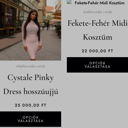
Ennek
a
Alakformáló ruhák
terméknek
Fekete-Fehér Midi
több
variációja
Kosztüm
van.
A
változatok
22 000,00
FT
a
OPCIÓK
termékoldalon
Alakformáló ruhák
VÁLASZTÁSA
választhatók
Cystale Pinky
ki
Dress hosszúujjú
25 000,00
FT
OPCIÓK
VÁLASZTÁSA