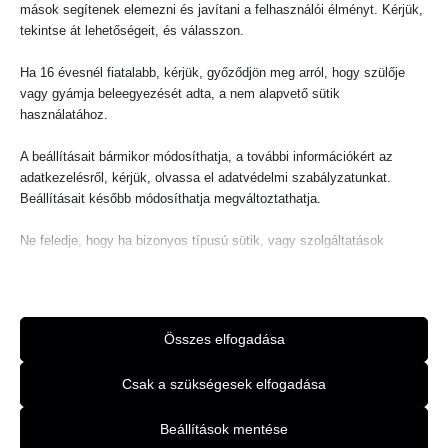
a
Akció!
mások segítenek elemezni és javítani a felhasználói élményt. Kérjük,
000,00 FT
Alakformáló ruhák
Alakformáló ruhák
terméknek
-
tekintse át lehetőségeit, és válasszon.
Giulia Dress
Gombos Kétrészes
20
több
000,00 FT
Ha 16 évesnél fiatalabb, kérjük, győződjön meg arról, hogy szülője
variációja
ruha
vagy gyámja beleegyezését adta, a nem alapvető sütik
van.
13 000,00
FT
–
20
használatához.
000,00
FT
A
változatok
20 000,00
FT
A beállításait bármikor módosíthatja, a további információkért az
OPCIÓK
a
VÁLASZTÁSA
adatkezelésről, kérjük, olvassa el adatvédelmi szabályzatunkat.
OPCIÓK
termékoldalon
Beállításait később módosíthatja megváltoztathatja.
VÁLASZTÁSA
választhatók
Ne feledje, hogy ha bizonyos típusú sütik, vagy szolgáltatások
ki
letiltása mellett dönt, az befolyásolhatja a webhely által nyújtott
Ennek
élményét és az általunk kínált szolgáltatásokat.
a
Alakformáló ruhák
Alakformáló ruhák
terméknek
Alapvető
Összes elfogadása
Gombos Kétrészes
Gombos Zakó
több
Az alapvető sütik és szolgáltatások biztosítják az oldal megfelelő
működéséhez. Ezek a sütik és szolgáltatások a GDPR szerint nem
variációja
Csak a szükségesek elfogadása
Szett
(több színben)
igénylik a felhasználó hozzájárulását.
van.
Részletek megjelenítése
A
Beállítások mentése