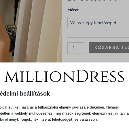
Gombos
Méret
Kétrészes
ruha
mennyiség
KOSÁRBA TE
édelmi beállítások
ldal sütiket használ a felhasználói élmény javítása érdekében. Néhány
tetlen a webhely működéséhez, míg mások segítenek elemezni és javítani a
lói élményt. Kérjük, tekintse át lehetőségeit, és válasszon.