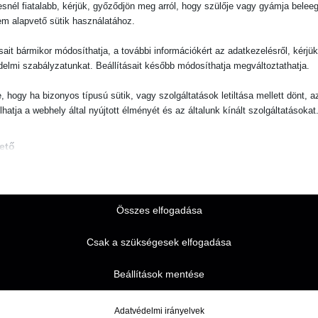
snél fiatalabb, kérjük, győződjön meg arról, hogy szülője vagy gyámja belee
em alapvető sütik használatához.
ásait bármikor módosíthatja, a további információkért az adatkezelésről, kérjü
delmi szabályzatunkat. Beállításait később módosíthatja megváltoztathatja.
e, hogy ha bizonyos típusú sütik, vagy szolgáltatások letiltása mellett dönt, a
lhatja a webhely által nyújtott élményét és az általunk kínált szolgáltatásokat
ető
pvető sütik és szolgáltatások biztosítják az oldal megfelelő működéséhez. E
és szolgáltatások a GDPR szerint nem igénylik a felhasználó hozzájárulását.
Részletek megjelenítése
Összes elfogadása
séges
 sütik és szolgáltatások szükségesek az oldal megfelelő működéséhez, de a
Csak a szükségesek elfogadása
latukhoz szükséges a felhasználó beleegyezése. Ilyenek lehetnek például, 
e_mid
ag: fizetési szolgáltatók, captcha szolgáltatások, beágyazott foglalási felülete
e_sid
Beállítások mentése
Részletek megjelenítése
notice_accepted
ztikai
Adatvédelmi irányelvek
pe.com
isztikai sütik és szolgáltatások felhasználási információkat gyűjtenek, amelye
ie