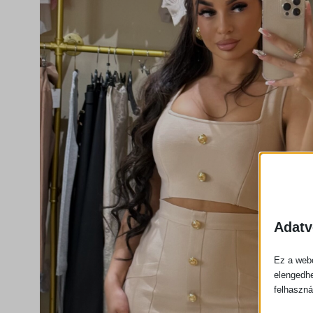
Adatv
Ez a webo
elengedhe
felhaszná