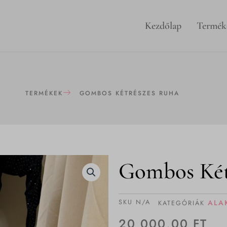
Kezdőlap
Termék
TERMÉKEK
GOMBOS KÉTRÉSZES RUHA
Gombos Két
SKU
N/A
ALA
KATEGÓRIÁK
20 000,00
FT