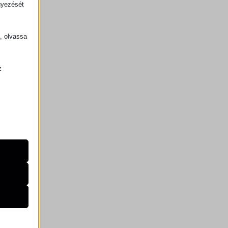
gyezését
k, olvassa
z
.
zek a
de nem
k.
k