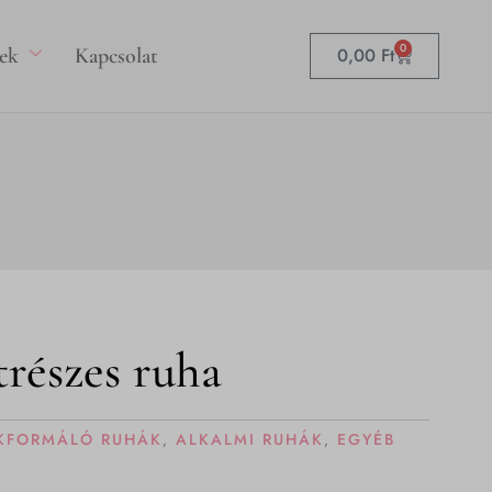
0
Kosár
ek
Kapcsolat
0,00
Ft
részes ruha
KFORMÁLÓ RUHÁK
ALKALMI RUHÁK
EGYÉB
,
,