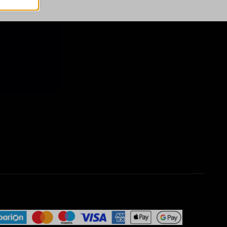
atba
e szabott
böző
, például
ek nem