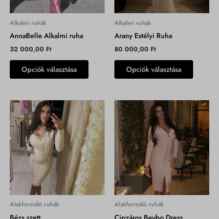
változatok
változat
a
a
Alkalmi ruhák
Alkalmi ruhák
termékoldalon
terméko
AnnaBelle Alkalmi ruha
Arany Estélyi Ruha
választhatók
választh
32 000,00
Ft
80 000,00
Ft
ki
ki
Opciók választása
Opciók választása
Ennek
Ennek
a
a
terméknek
termékn
több
több
variációja
variációj
van.
van.
A
A
változatok
változat
a
a
Alakformáló ruhák
Alakformáló ruhák
termékoldalon
terméko
Bézs szett
Cipzáros Beybo Dress