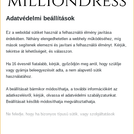
Adatvédelmi beállítások
Ennek
Ennek
a
a
terméknek
termékn
Ez a weboldal sütiket használ a felhasználói élmény javítása
érdekében. Néhány elengedhetetlen a webhely működéséhez, míg
több
több
mások segítenek elemezni és javítani a felhasználói élményt. Kérjük,
variációja
variációj
tekintse át lehetőségeit, és válasszon.
van.
van.
A
A
Ha 16 évesnél fiatalabb, kérjük, győződjön meg arról, hogy szülője
változatok
változat
vagy gyámja beleegyezését adta, a nem alapvető sütik
a
a
használatához.
Alkalmi ruhák
Alkalmi ruhák
termékoldalon
terméko
Crystale Felső
Crystale Szett Babakék
A beállításait bármikor módosíthatja, a további információkért az
választhatók
választh
15 000,00
Ft
30 000,00
Ft
adatkezelésről, kérjük, olvassa el adatvédelmi szabályzatunkat.
ki
ki
Beállításait később módosíthatja megváltoztathatja.
Opciók választása
Opciók választása
Ne feledje, hogy ha bizonyos típusú sütik, vagy szolgáltatások
letiltása mellett dönt, az befolyásolhatja a webhely által nyújtott
élményét és az általunk kínált szolgáltatásokat.
Ennek
Ennek