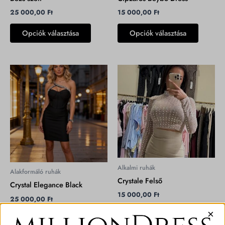
választhatók
választh
25 000,00
Ft
15 000,00
Ft
ki
ki
Opciók választása
Opciók választása
Ennek
Ennek
a
a
terméknek
termékn
több
több
variációja
variációj
van.
van.
A
A
változatok
változat
a
a
Alkalmi ruhák
Alakformáló ruhák
termékoldalon
terméko
Crystale Felső
Crystal Elegance Black
választhatók
választh
15 000,00
Ft
25 000,00
Ft
ki
ki
×
Opciók választása
Opciók választása