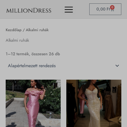
Skip
0
Kosár
0,00
Ft
to
content
Kezdőlap
/ Alkalmi ruhák
Alkalmi ruhák
1–12 termék, összesen 26 db
Ennek
Ennek
a
a
terméknek
termékn
több
több
variációja
variációj
van.
van.
A
A