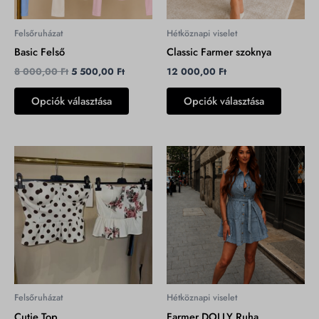
változatok
változat
a
a
Felsőruházat
Hétköznapi viselet
termékoldalon
terméko
Basic Felső
Classic Farmer szoknya
választhatók
választh
8 000,00
Ft
5 500,00
Ft
12 000,00
Ft
ki
ki
Opciók választása
Opciók választása
Ennek
Ennek
a
a
terméknek
termékn
több
több
variációja
variációj
van.
van.
A
A
változatok
változat
a
a
Felsőruházat
Hétköznapi viselet
termékoldalon
terméko
Cutie Top
Farmer DOLLY Ruha