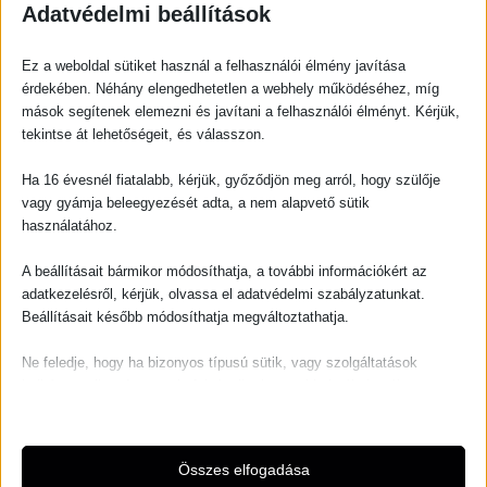
Adatvédelmi beállítások
Ennek
Ennek
Ez a weboldal sütiket használ a felhasználói élmény javítása
érdekében. Néhány elengedhetetlen a webhely működéséhez, míg
a
a
mások segítenek elemezni és javítani a felhasználói élményt. Kérjük,
terméknek
termékn
tekintse át lehetőségeit, és válasszon.
több
több
variációja
variációj
Ha 16 évesnél fiatalabb, kérjük, győződjön meg arról, hogy szülője
van.
van.
vagy gyámja beleegyezését adta, a nem alapvető sütik
A
A
használatához.
változatok
változat
A beállításait bármikor módosíthatja, a további információkért az
a
a
Felsőruházat
Egyéb
adatkezelésről, kérjük, olvassa el adatvédelmi szabályzatunkat.
termékoldalon
terméko
Hátul kötős ing
Hosszú farmer szoknya
Beállításait később módosíthatja megváltoztathatja.
választhatók
választh
6 500,00
Ft
12 500,00
Ft
ki
ki
Ne feledje, hogy ha bizonyos típusú sütik, vagy szolgáltatások
letiltása mellett dönt, az befolyásolhatja a webhely által nyújtott
Opciók választása
Opciók választása
élményét és az általunk kínált szolgáltatásokat.
Alapvető
Ennek
Összes elfogadása
Az alapvető sütik és szolgáltatások biztosítják az oldal megfelelő