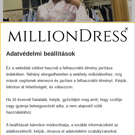
×
Adatvédelmi beállítások
Ez a weboldal sütiket használ a felhasználói élmény javítása
érdekében. Néhány elengedhetetlen a webhely működéséhez, míg
mások segítenek elemezni és javítani a felhasználói élményt. Kérjük,
tekintse át lehetőségeit, és válasszon.
Pöttyös Ing
Ha 16 évesnél fiatalabb, kérjük, győződjön meg arról, hogy szülője
vagy gyámja beleegyezését adta, a nem alapvető sütik
használatához.
FELSŐRUHÁZAT
KATEGÓRIA
ORIGINAL
CURRENT
8 000,00
FT
6 000,00
FT
A beállításait bármikor módosíthatja, a további információkért az
adatkezelésről, kérjük, olvassa el adatvédelmi szabályzatunkat.