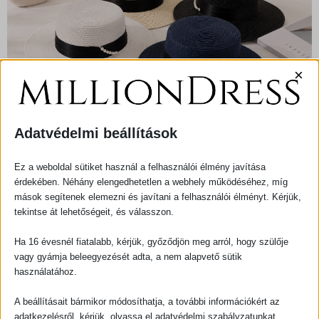
×
Adatvédelmi beállítások
Kalap
Ez a weboldal sütiket használ a felhasználói élmény javítása
érdekében. Néhány elengedhetetlen a webhely működéséhez, míg
mások segítenek elemezni és javítani a felhasználói élményt. Kérjük,
SKU
N/A
EGYÉB
KATEGÓRIA
tekintse át lehetőségeit, és válasszon.
ORIGINAL
CURRENT
5 000,00
FT
3 000,00
FT
Ha 16 évesnél fiatalabb, kérjük, győződjön meg arról, hogy szülője
PRICE
PRICE
Kalap
Szín
vagy gyámja beleegyezését adta, a nem alapvető sütik
mennyiség
használatához.
WAS:
IS:
A beállításait bármikor módosíthatja, a további információkért az
5
3
adatkezelésről, kérjük, olvassa el adatvédelmi szabályzatunkat.