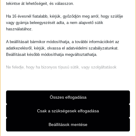
tekintse át lehetőségeit, és válasszon.
Ha 16 évesnél fiatalabb, kérjük, győződjön meg arról, hogy szülője
vagy gyámja beleegyezését adta, a nem alapvető sütik
használatához.
Csillogós top
A beállításait bármikor módosíthatja, a további információkért az
adatkezelésről, kérjük, olvassa el adatvédelmi szabályzatunkat.
SKU
N/A
FELSŐRUHÁZAT
KATEGÓRIA
Beállításait később módosíthatja megváltoztathatja.
5 000,00
FT
Ne feledje, hogy ha bizonyos típusú sütik, vagy szolgáltatások
Csillogós
letiltása mellett dönt, az befolyásolhatja a webhely által nyújtott
Szín
top
élményét és az általunk kínált szolgáltatásokat.
mennyiség
Alapvető
Összes elfogadása
Az alapvető sütik és szolgáltatások biztosítják az oldal megfelelő
működéséhez. Ezek a sütik és szolgáltatások a GDPR szerint nem
Csak a szükségesek elfogadása
KOSÁRBA TESZEM
igénylik a felhasználó hozzájárulását.
Részletek megjelenítése
Beállítások mentése
Szükséges