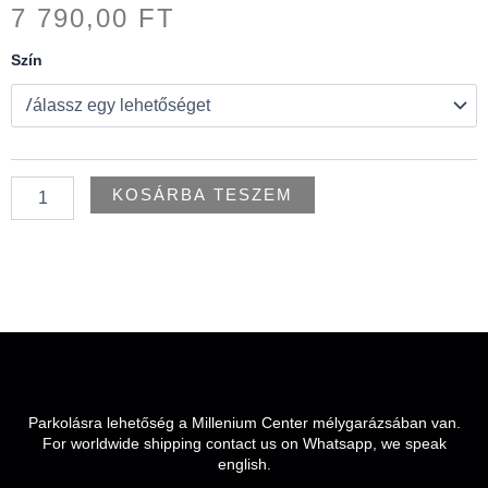
7 790,00
FT
Body
Szín
Beauty
mennyiség
KOSÁRBA TESZEM
Parkolásra lehetőség a Millenium Center mélygarázsában van.
For worldwide shipping contact us on Whatsapp, we speak
english.