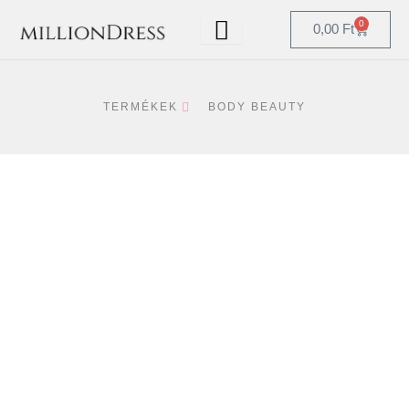
Skip
0
Kosár
0,00
Ft
to
content
TERMÉKEK
BODY BEAUTY