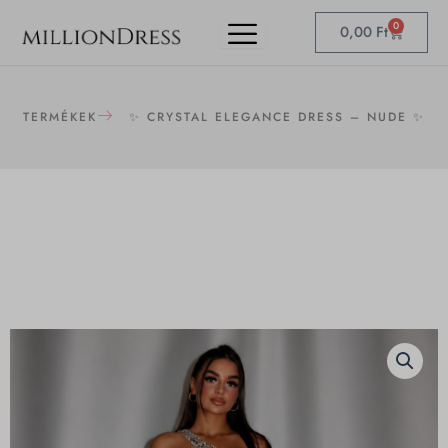
Skip
0
Kosár
0,00
Ft
to
content
TERMÉKEK
✨ CRYSTAL ELEGANCE DRESS – NUDE ✨