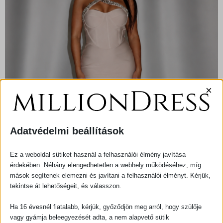
×
Adatvédelmi beállítások
Ez a weboldal sütiket használ a felhasználói élmény javítása
érdekében. Néhány elengedhetetlen a webhely működéséhez, míg
✨ Crystal Elegance Dress – Nude ✨
mások segítenek elemezni és javítani a felhasználói élményt. Kérjük,
tekintse át lehetőségeit, és válasszon.
SKU
N/A
Ha 16 évesnél fiatalabb, kérjük, győződjön meg arról, hogy szülője
ALAKFORMÁLÓ RUHÁK
ALKALMI
KATEGÓRIÁK
,
vagy gyámja beleegyezését adta, a nem alapvető sütik
RUHÁK