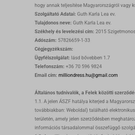
hogy annak teljesítése Magyarországról vagy kü
Szolgáltató Adatai:
Guth Karla Lea ev.
Tulajdonos neve:
Guth Karla Lea ev.
Székhely és levelezési cím:
2015 Szigetmonost
Adószám:
57826659-1-33
Cégjegyzékszám:
Ügyfélszolgálat:
lásd bővebben 1.7
Telefonszám:
+36 70 596 9824
Email cím:
milliondress.hu@gmail.com
Általános tudnivalók, a Felek közötti szerződés
1.1. A jelen ÁSZF hatálya kiterjed a Magyarors
továbbiakban: Weboldal) található elektroniku
területén, amely jelen szerződésben meghatározo
információs társadalommal összefüggő szolgálta