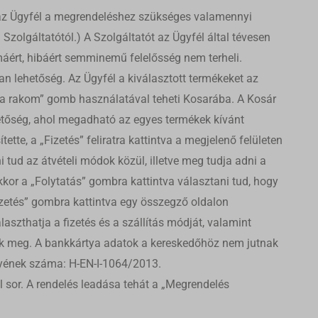
böző
ha az Ügyfél a megrendeléshez szükséges valamennyi
Szolgáltatótól.) A Szolgáltatót az Ügyfél által tévesen
máért, hibáért semminemű felelősség nem terheli.
, például
an lehetőség. Az Ügyfél a kiválasztott termékeket az
rba rakom” gomb használatával teheti Kosarába. A Kosár
hetőség, ahol megadható az egyes termékek kívánt
ette, a „Fizetés” feliratra kattintva a megjelenő felületen
ek nem
 tud az átvételi módok közül, illetve meg tudja adni a
kor a „Folytatás” gombra kattintva választani tud, hogy
izetés” gombra kattintva egy összegző oldalon
laszthatja a fizetés és a szállítás módját, valamint
nak meg. A bankkártya adatok a kereskedőhöz nem jutnak
élyének száma: H-EN-I-1064/2013.
l sor. A rendelés leadása tehát a „Megrendelés