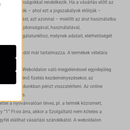
bb tulajdonságokkal rendelkezik. Ha a vásárlás előtt az
z
mazott termék – ahol ezt a jogszabályok előírják –
.
lati utasítást, azt azonnal – mielőtt az árut használatba
lapvető tulajdonságával, használatával,
zek a
 ügyfélszolgálatunkhoz, melynek adatait, elérhetőségét
nos forgalmi adót már tartalmazza. A termékek vételára
de nem
módosítás a Weboldalon való megjelenéssel egyidejűleg
k.
rtyával történő fizetés kezdeményezésekor, az
n nem áll módunkban pénzt visszatéríteni. Az online
k
n lehetséges.
atba
tel a nyilvánvalóan téves, pl. a termék közismert,
y “1” Ft-os árra, akkor a Szolgáltató nem köteles a
gyfél elállhat vásárlási szándékától. A weboldalon
e szabott