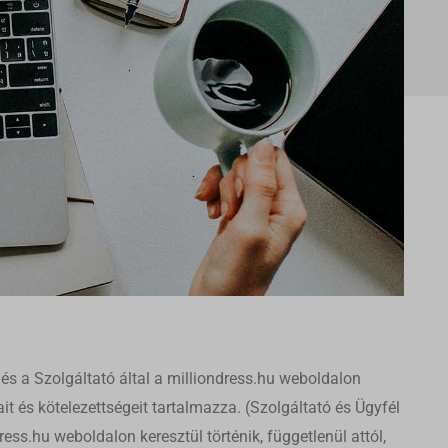
 és a Szolgáltató által a milliondress.hu weboldalon
it és kötelezettségeit tartalmazza. (Szolgáltató és Ügyfél
ss.hu weboldalon keresztül történik, függetlenül attól,