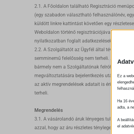
2.1. A Főoldalon található Regisztráció menüpont
(egy szabadon választható felhasználónév, egy 
küldött linkre kattintást követően egy részlete
Weboldalon történő regisztrációjával kijelenti,
nyilatkozatban foglalt adatkezelésekhez hozzáj
2.2. A Szolgáltatót az Ügyfél által tévesen és/
semminemű felelősség nem terheli. A Szolgáltató
Adatv
bármely nem a Szolgáltatónak felróható okból h
megváltoztatására bejelentkezés után, a Szemé
Ez a webo
elengedhe
az aktív megrendelések adatait is érintheti. Sz
felhaszná
terheli.
Ha 16 éve
adta, a n
Megrendelés
3.1. A vásárolandó áruk lényeges tulajdonságai
A beállít
el adatvé
azzal, hogy az áru részletes tényleges tulajdon