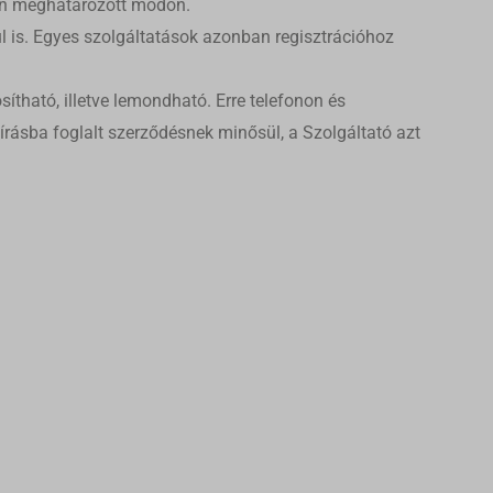
-ben meghatározott módon.
ül is. Egyes szolgáltatások azonban regisztrációhoz
tható, illetve lemondható. Erre telefonon és
írásba foglalt szerződésnek minősül, a Szolgáltató azt