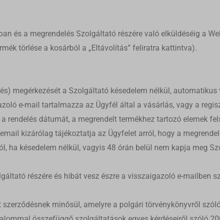
ube_cookies
p.com
tclid
p.com
ban és a megrendelés Szolgáltató részére való elküldéséig a W
rmék törlése a kosárból a „Eltávolítás” feliratra kattintva).
tomation.s3.us-east-2.amazonaws.com
com
delés) megérkezését a Szolgáltató késedelem nélkül, automatikus 
s.wp.com
azoló e-mail tartalmazza az Ügyfél által a vásárlás, vagy a regi
ess.com
, a rendelés dátumát, a megrendelt termékhez tartozó elemek fels
atic.com
 email kizárólag tájékoztatja az Ügyfelet arról, hogy a megrende
lól, ha késedelem nélkül, vagyis 48 órán belül nem kapja meg Sz
lgáltató részére és hibát vesz észre a visszaigazoló e-mailben sz
 szerződésnek minősül, amelyre a polgári törvénykönyvről szóló 
alommal összefüggő szolgáltatások egyes kérdéseiről szóló 2001