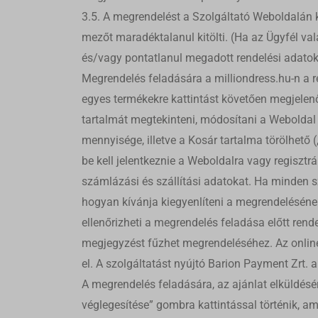
wcusage
hirdet
sbjs_cu
3.5. A megrendelést a Szolgáltató Weboldalán k
webold
woocom
mezőt maradéktalanul kitölti. (Ha az Ügyfél val
sbjs_cu
woocom
és/vagy pontatlanul megadott rendelési adatokr
sbjs_fir
Médi
wordpre
_fbc
Ezek a
Megrendelés feladására a milliondress.hu-n a r
sbjs_fi
wordpre
beágya
_fbp
egyes termékekre kattintást követően megjelenő
sbjs_mi
wp_woo
tartalmát megtekinteni, módosítani a Weboldal 
mailpoe
sbjs_se
Egyéb
wp-sett
mennyisége, illetve a Kosár tartalma törölhető (
mailpoe
cdn.sif
Ez a k
sbjs_ud
wp-sett
tartoz
be kell jelentkeznie a Weboldalra vagy regisztr
connect
fonts.g
tk_*r
million
számlázási és szállítási adatokat. Ha minden s
fonts.g
tk_ai
www.mil
hogyan kívánja kiegyenlíteni a megrendelésének
maps.g
__mp_op
tk_qs
ellenőrizheti a megrendelés feladása előtt rende
www.fa
ba_sid*
tk_r3d
megjegyzést fűzhet megrendeléséhez. Az online
ba_vid*
tk_tc
el. A szolgáltatást nyújtó Barion Payment Zrt.
cookiet
hexagon
A megrendelés feladására, az ajánlat elküldésér
lang
pixel.b
véglegesítése” gombra kattintással történik, ami