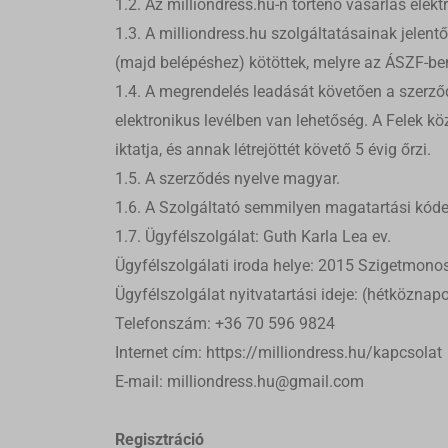
1.2. Az milliondress.hu-n történő vásárlás ele
1.3. A milliondress.hu szolgáltatásainak jelent
(majd belépéshez) kötöttek, melyre az ÁSZF-ben
1.4. A megrendelés leadását követően a szerződ
elektronikus levélben van lehetőség. A Felek k
iktatja, és annak létrejöttét követő 5 évig őrzi.
1.5. A szerződés nyelve magyar.
1.6. A Szolgáltató semmilyen magatartási kóde
1.7. Ügyfélszolgálat: Guth Karla Lea ev.
Ügyfélszolgálati iroda helye: 2015 Szigetmonos
Ügyfélszolgálat nyitvatartási ideje: (hétköznap
Telefonszám: +36 70 596 9824
Internet cím: https://milliondress.hu/kapcsolat
E-mail: milliondress.hu@gmail.com
Regisztráció