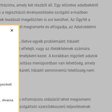
ztrációra, amely két részből áll. Egy előzetes adatbekérőt
a regisztráció érvényesítésére szolgáló e-mailben
sek leadását megelőzően is sor kerülhet. Az Ügyfél a
zat feltételeit megismerte és elfogadja, az Adatvédelmi
×
sedelemért, illetve egyéb problémáért, hibáért
 jelszavát elfelejti, vagy az illetéktelenek számára
lló jogi személyként kezel. A korábban rögzített adatok
s adatok módosítása menüpontban van lehetőség, amely
tásából eredő kárért, hibáért semminemű felelősség nem
gyezését
nkrét árucikk információs oldaláról lehet megismerni
k, olvassa
almazza. A Szolgáltató szerződésszerű teljesítésének