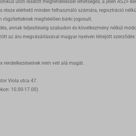
ktronikus úton leadott megrendeléssel lehetséges, a jelen ÁSZF
ős része elérhető minden felhasználó számára, regisztráció nélk
 rögzítetteknek megfelelően bárki jogosult.
és, annak teljesítéséig szabadon és következmény nélkül módosí
özött az áru megvásárlásával magyar nyelven létrejött szerződés 
x rendelkezéseinek nem veti alá magát.
tor Viola utca 47.
okon: 10.00-17.00)