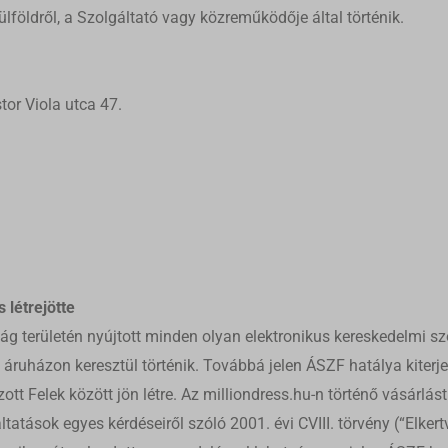
lföldről, a Szolgáltató vagy közreműködője által történik.
or Viola utca 47.
 létrejötte
zág területén nyújtott minden olyan elektronikus kereskedelmi sz
s áruházon keresztül történik. Továbbá jelen ÁSZF hatálya kite
tt Felek között jön létre. Az milliondress.hu-n történő vásárlás
tások egyes kérdéseiről szóló 2001. évi CVIII. törvény (“Elkert