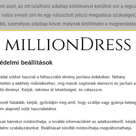
 alatt, az ott található adatlap kitöltésével kerülhet sor a regis
valós e-mail cím és egy választott jelszó megadása szükséges) 
sebb, személyes adatlap követ, melynek kitöltésére a megrendelé
 hogy jelen ÁSZF, és a Weboldalon közzétett Adatvédelmi nyilatko
árul.
vagy pontatlanul megadott adatokra visszavezethető szállítási ké
t nem terheli felelősség az abból adódó károkért, ha az Ügyfél a
édelmi beállítások
ozzáférhetővé válik. A Szolgáltató minden regisztrációt egy öná
lyes beállítások linkre kattintást követően elérhető Személye
ldal sütiket használ a felhasználói élmény javítása érdekében. Néhány
tetlen a webhely működéséhez, míg mások segítenek elemezni és javítani a
olgáltatót a regisztrált adatok ügyfél által történő megváltozta
lói élményt. Kérjük, tekintse át lehetőségeit, és válasszon.
snél fiatalabb, kérjük, győződjön meg arról, hogy szülője vagy gyámja belee
em alapvető sütik használatához.
t, jellemzőit, az áruk használatára vonatkozó utasításokat a ko
ásait bármikor módosíthatja, a további információkért az adatkezelésről, kérjü
delmi szabályzatunkat. Beállításait később módosíthatja megváltoztathatja.
ságait a termékhez mellékelésre kerülő használati utasítás tart