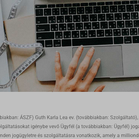
bbiakban: ÁSZF) Guth Karla Lea ev. (továbbiakban: Szolgáltató),
olgáltatásokat igénybe vevő Ügyfél (a továbbiakban: Ügyfél) joga
en jogügyletre és szolgáltatásra vonatkozik, amely a milliondre