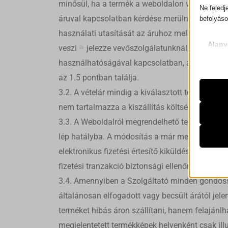
minősül, ha a termék a weboldalon vagy a haszn
Ne feledj
áruval kapcsolatban kérdése merülne fel, ügyfé
befolyáso
használati utasítását az áruhoz mellékeljük. Ha
Alapv
veszi – jelezze vevőszolgálatunknál, pótoljuk
Az ala
használhatóságával kapcsolatban, a weboldalon
sütik 
az 1.5 pontban találja.
3.2. A vételár mindig a kiválasztott termék mell
Szük
__ssid
Ezek a
nem tartalmazza a kiszállítás költségét, kivév
haszná
__strip
3.3. A Weboldalról megrendelhető termékek árai
kizáról
__strip
lép hatályba. A módosítás a már megrendelt te
elektronikus fizetési értesítő kiküldése és a t
cookie_
Statis
js.stri
A stat
fizetési tranzakció biztonsági ellenőrzése mini
mhcook
lehető
3.4. Amennyiben a Szolgáltató minden gondossága
wcusage
látoga
általánosan elfogadott vagy becsült árától jele
wcusage
terméket hibás áron szállítani, hanem felajánlh
Marke
wcusage
mp_*_m
A mark
megjelentetett termékképek helyenként csak illu