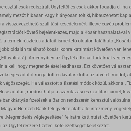
_referral_code
ések megjelenítésére. Ezt a látogatók nyomon követésével teszik meg külön
rrent
eresztül csak regisztrált Ügyféltől és csak akkor fogadja el, 
alakon.
merce_cart_hash
amely mezőt hibásan vagy hiányosan tölt ki, hibaüzenetet kap a 
rrent_add
Részletek megjelenítése
merce_items_in_cart
a visszavezethető szállítási késedelemért, illetve egyéb problé
st
a
ss_logged_in_*
 sütik és szolgáltatások szükségesek egyes média elemek megjelenítéséhez
egisztrációt követő bejelentkezés, majd a Kosár használatával v
rst_add
ss_test_cookie
zott videók, térképek, közösségi média posztok, stb.
, a termék részletes adatait ismertető oldalon található „Kosá
grations
Részletek megjelenítése
commerce_session_*
jobb oldalán található kosár ikonra kattintást követően van le
t_page_view
ssion
 szolgáltatások
ings-*
„Eltávolítás”). Amennyiben az Ügyfél a Kosár tartalmát véglegesít
t_subscriber
t.com
ategória minden olyan sütit, domaint és szolgáltatást magában foglal, amely
ata
ings-time-*
nak a megadott kategóriákba, vagy amelyeket nem kategorizáltak.
álnia kell, hogy megrendelését leadhassa. Ezt követően választani
.facebook.net
oogleapis.com
Részletek megjelenítése
dress.hu
zükséges adatot megadott és kiválasztotta az átvételi módot, ak
static.com
liondress.hu
 végösszegét. Ha választott a fizetési módok közül, akkor a „F
oogle.com
t_in_out_*
lése adatait, módosíthatja a számlázási és szállítási címet, kivá
cebook.com
 bankkártyás fizetések a Barion rendszerén keresztül valósul
 a Magyar Nemzeti Bank felügyelete alatt álló intézmény, enged
est
-analytics.com
e „Megrendelés véglegesítése” feliratra kattintást követően kerü
arion.com
 az Ügyfél részére fizetési kötelezettséget keletkeztet.