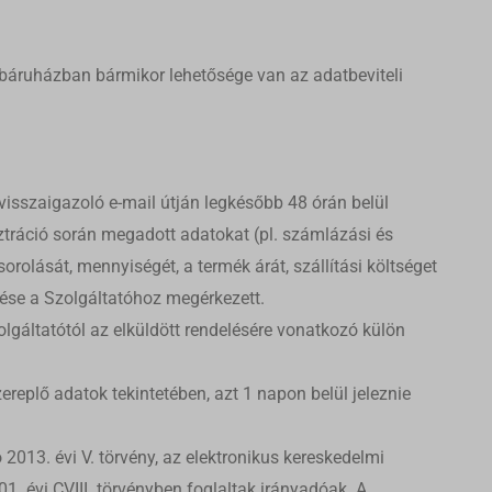
ebáruházban bármikor lehetősége van az adatbeviteli
visszaigazoló e-mail útján legkésőbb 48 órán belül
sztráció során megadott adatokat (pl. számlázási és
orolását, mennyiségét, a termék árát, szállítási költséget
lése a Szolgáltatóhoz megérkezett.
olgáltatótól az elküldött rendelésére vonatkozó külön
ereplő adatok tekintetében, azt 1 napon belül jeleznie
2013. évi V. törvény, az elektronikus kereskedelmi
. évi CVIII. törvényben foglaltak irányadóak. A