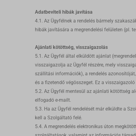
roundc
pixel.w
tiktok_t
stats.w
Adatbeviteli hibák javítása
4.1. Az Ügyfélnek a rendelés bármely szakaszá
tk_rl
hibák javítására a megrendelési felületen (pl. te
tk_ro
capi-au
Ajánlati kötöttség, visszaigazolás
s0.wp.
5.1. Az Ügyfél által elküldött ajánlat (megren
widget
visszaigazolja az Ügyfél részére, mely visszaig
wordpr
szállítási információk), a rendelés azonosítóját
www.gst
és a fizetendő végösszeget. Ez a visszaigazoló
5.2. Az Ügyfél mentesül az ajánlati kötöttség a
elfogadó e-mailt.
5.3. Ha az Ügyfél rendelését már elküldte a Szo
kell a Szolgáltató felé.
5.4. A megrendelés elektronikus úton megkötött
szolgáltatások, valamint az információs társad